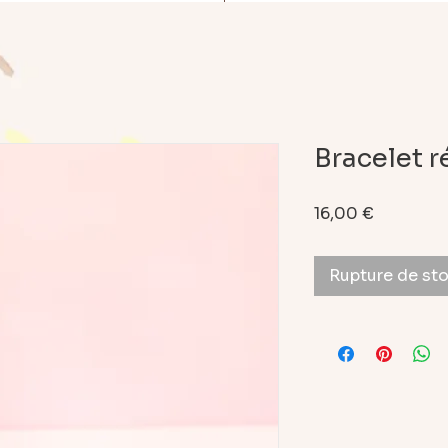
Bracelet 
Prix
16,00 €
Rupture de st