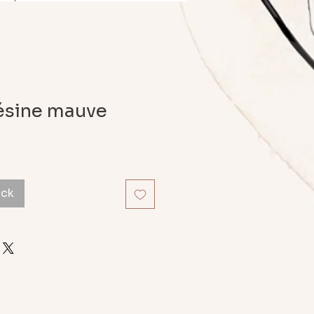
résine mauve
ock