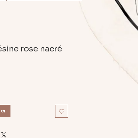
ésine rose nacré
ier