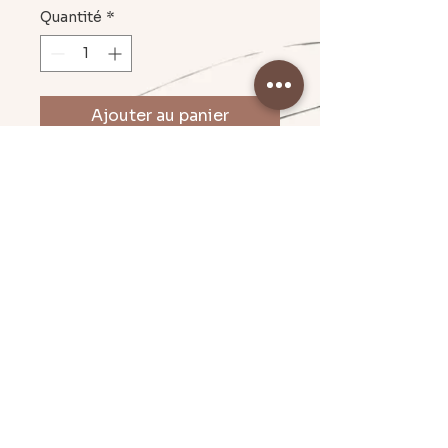
Quantité
*
Ajouter au panier
Pampille fleur 2 cm, boucle ronde
en acier inoxydable 2 cm
Mentions légales & CGU
Politique en matière de cookies
Conditions Générales de Vente
© 2024 - Par Emilie C. I Création Graphique.