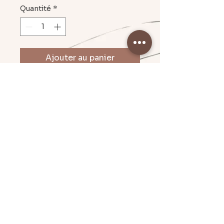
Quantité
*
Ajouter au panier
petit noeud résine environ 2cm,
boucle en acier inoxydable 2cm
Mentions légales & CGU
Politique en matière de cookies
Conditions Générales de Vente
© 2024 - Par Emilie C. I Création Graphique.