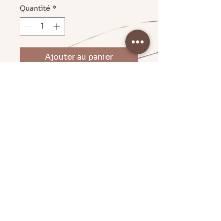
Quantité
*
Ajouter au panier
petit noeud résine environ 2cm,
boucle en acier inoxydable 2cm
Mentions légales & CGU
Politique en matière de cookies
Conditions Générales de Vente
© 2024 - Par Emilie C. I Création Graphique.