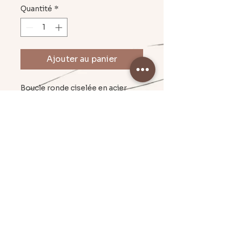
Quantité
*
Ajouter au panier
Boucle ronde ciselée en acier
inoxydable 2cm;
pampille ovale en résine et feuille
d'or 2cm/1,50cm
Mentions légales & CGU
Politique en matière de cookies