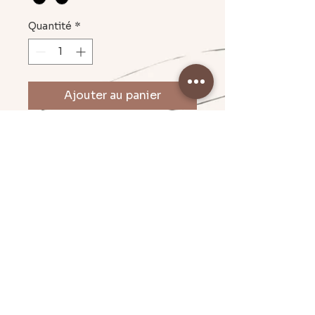
Quantité
*
Ajouter au panier
Coquillages et crustacés... taille
1,30 sur 3,20 cm
Pampille vendue sans boucle
Mentions légales & CGU
Politique en matière de cookies
Conditions Générales de Vente