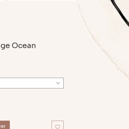
age Ocean
ier