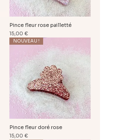
Pince fleur rose pailletté
Prix
15,00 €
NOUVEAU !
Pince fleur doré rose
Prix
15,00 €