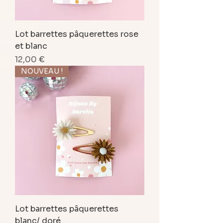
Lot barrettes pâquerettes rose
et blanc
Prix
12,00 €
NOUVEAU !
Lot barrettes pâquerettes
blanc/ doré