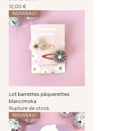
Prix
12,00 €
NOUVEAU !
Lot barrettes pâquerettes
blanc/moka
Rupture de stock
NOUVEAU !