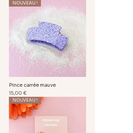
NOUVEAU !
Pince carrée mauve
Prix
15,00 €
NOUVEAU !