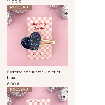
Prix
12,00 €
NOUVEAU !
Barrette coeur noir, violet et
bleu
Prix
6,00 €
NOUVEAU !