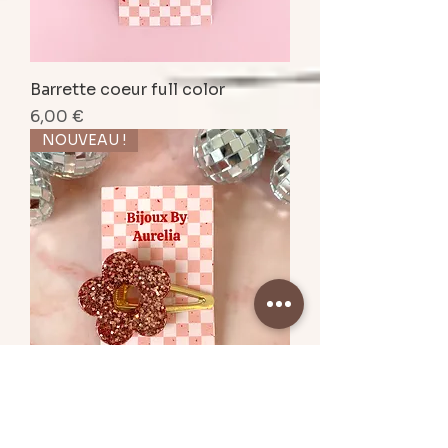
Barrette coeur full color
Prix
6,00 €
NOUVEAU !
Barrette fleur rose glitter
Prix
6,00 €